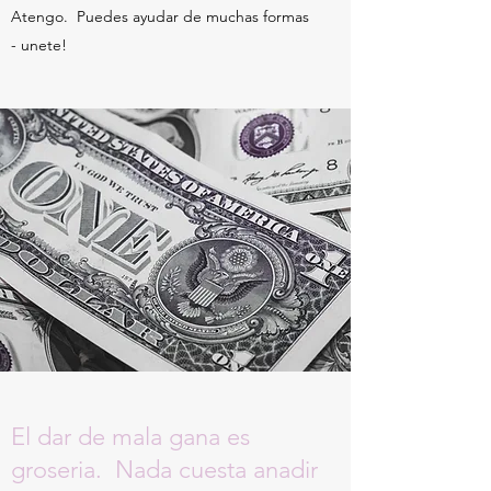
Atengo. Puedes ayudar de muchas formas
- unete!
El dar de mala gana es
groseria. Nada cuesta anadir